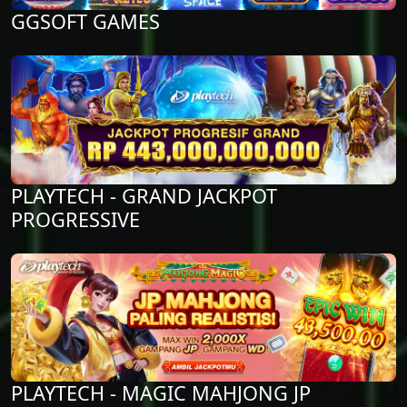
GGSOFT GAMES
PLAYTECH - GRAND JACKPOT
PROGRESSIVE
PLAYTECH - MAGIC MAHJONG JP