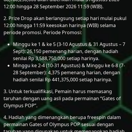
12:00 hingga 28 September 2026 11:59 (WIB).
2. Prize Drop akan berlangsung setiap hari mulai pukul
12:00 hingga 11:59 keesokan harinya (WIB) selama
periode promosi. Periode Promosi:
Minggu ke 1 & ke 5 (3-10 Agustus & 31 Agustus – 7
Sept): 26,150 pemenang harian, dengan hadiah
senilai Rp 3,588,750,000 setiap harinya.
Minggu ke 2-4 (10-31 Agustus) & Minggu ke 6-8 (7-
28 September): 4,375 pemenang harian, dengan
hadiah senilai Rp 441,375,000 setiap harinya.
3. Untuk terkualifikasi, Pemain harus memasang
taruhan dengan uang asli pada permainan “Gates of
Olympus POP”.
4. Hadiah yang dimenangkan berupa freespin dalam
permainan Gates of Olympus POP sesuai dengan
taruhan yang digunakan untuk memenangkan hadiah