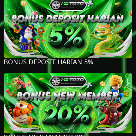
BONUS DEPOSIT HARIAN 5%