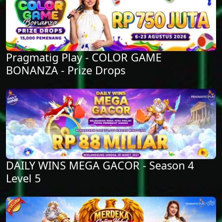
Pragmatig Play - COLOR GAME
BONANZA - Prize Drops
DAILY WINS MEGA GACOR - Season 4
Level 5