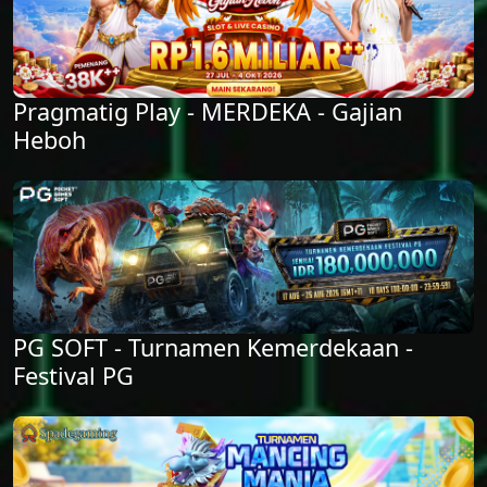
Pragmatig Play - MERDEKA - Gajian
Heboh
PG SOFT - Turnamen Kemerdekaan -
Festival PG