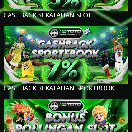
CASHBACK KEKALAHAN SLOT
CASHBACK KEKALAHAN SPORTBOOK