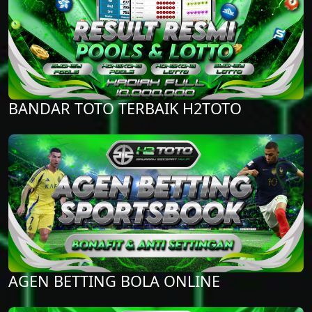
BANDAR TOTO TERBAIK H2TOTO
AGEN BETTING BOLA ONLINE