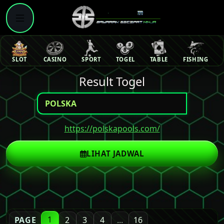
SLOT
CASINO
SPORT
TOGEL
TABLE
FISHING
Result Togel
https://polskapools.com/
LIHAT JADWAL
1
PAGE
2
3
4
...
16