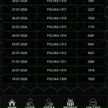
28-07-2026
POLSKA-1318
7681
27-07-2026
POLSKA-1317
2227
26-07-2026
POLSKA-1316
1924
25-07-2026
POLSKA-1315
1155
24-07-2026
POLSKA-1314
6381
23-07-2026
POLSKA-1313
5641
22-07-2026
POLSKA-1312
3421
21-07-2026
POLSKA-1311
2085
20-07-2026
POLSKA-1310
1918
19-07-2026
POLSKA-1309
1923
HOME
LOGIN
DAFTAR
PROMOSI
LIVE CHAT